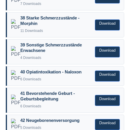
7 Downloads
38 Starke Schmerzzustände -
Download
Morphin
11 Downloads
39 Sonstige Schmerzzustände
Download
Erwachsene
4 Downloads
40 Opiatintoxikation - Naloxon
Download
6 Downloads
41 Bevorstehende Geburt -
Download
Geburtsbegleitung
6 Downloads
42 Neugeborenenversorgung
Download
5 Downloads