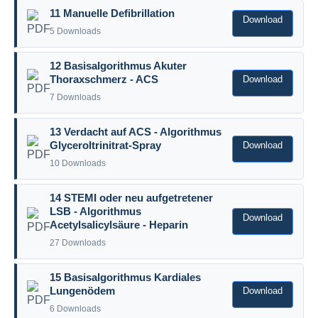
11 Manuelle Defibrillation
Download
5 Downloads
12 Basisalgorithmus Akuter
Download
Thoraxschmerz - ACS
7 Downloads
13 Verdacht auf ACS - Algorithmus
Download
Glyceroltrinitrat-Spray
10 Downloads
14 STEMI oder neu aufgetretener
LSB - Algorithmus
Download
Acetylsalicylsäure - Heparin
27 Downloads
15 Basisalgorithmus Kardiales
Download
Lungenödem
6 Downloads