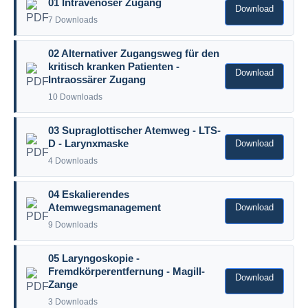
01 Intravenöser Zugang
Download
7 Downloads
02 Alternativer Zugangsweg für den
kritisch kranken Patienten -
Download
Intraossärer Zugang
10 Downloads
03 Supraglottischer Atemweg - LTS-
Download
D - Larynxmaske
4 Downloads
04 Eskalierendes
Download
Atemwegsmanagement
9 Downloads
05 Laryngoskopie -
Fremdkörperentfernung - Magill-
Download
Zange
3 Downloads