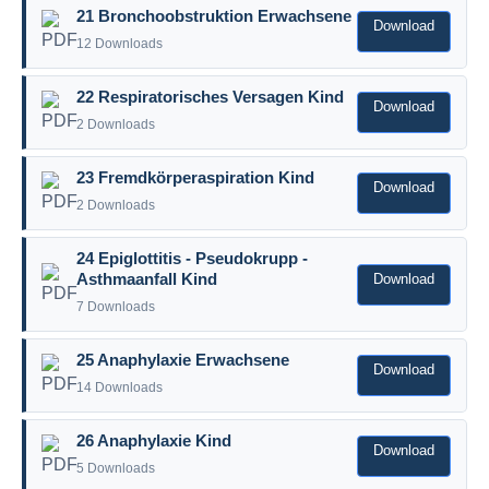
21 Bronchoobstruktion Erwachsene
Download
12 Downloads
22 Respiratorisches Versagen Kind
Download
2 Downloads
23 Fremdkörperaspiration Kind
Download
2 Downloads
24 Epiglottitis - Pseudokrupp -
Download
Asthmaanfall Kind
7 Downloads
25 Anaphylaxie Erwachsene
Download
14 Downloads
26 Anaphylaxie Kind
Download
5 Downloads