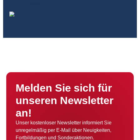
Melden Sie sich für
unseren Newsletter
an!
Unser kostenloser Newsletter informiert Sie
unregelmäßig per E-Mail über Neuigkeiten,
Fortbildungen und Sonderaktionen.