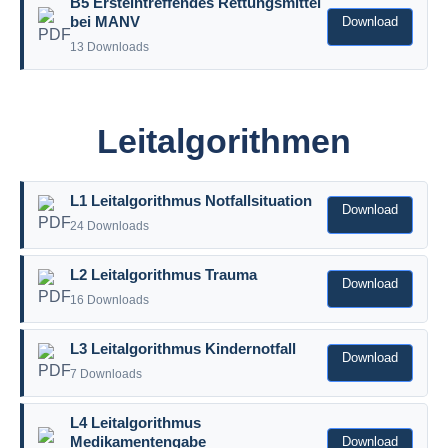
B5 Ersteintreffendes Rettungsmittel
Download
bei MANV
13 Downloads
Leitalgorithmen
L1 Leitalgorithmus Notfallsituation
Download
24 Downloads
L2 Leitalgorithmus Trauma
Download
16 Downloads
L3 Leitalgorithmus Kindernotfall
Download
7 Downloads
L4 Leitalgorithmus
Download
Medikamentengabe