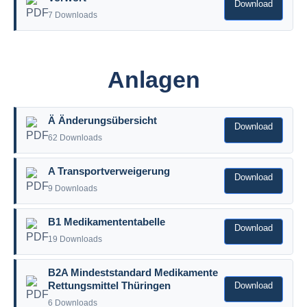
Download
7 Downloads
Anlagen
Ä Änderungsübersicht
Download
62 Downloads
A Transportverweigerung
Download
9 Downloads
B1 Medikamententabelle
Download
19 Downloads
B2A Mindeststandard Medikamente
Download
Rettungsmittel Thüringen
6 Downloads