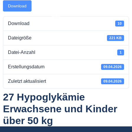
Download
Download
10
Dateigröße
takt
221 KB
Datei-Anzahl
1
Erstellungsdatum
09.04.2026
Zuletzt aktualisiert
09.04.2026
27 Hypoglykämie
Erwachsene und Kinder
über 50 kg