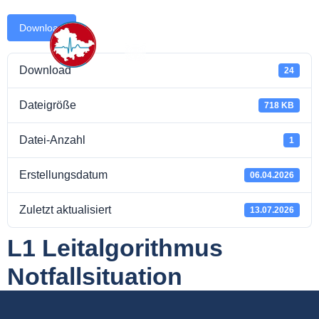
Download
Download
24
takt
Dateigröße
718 KB
Datei-Anzahl
1
Erstellungsdatum
06.04.2026
Zuletzt aktualisiert
13.07.2026
L1 Leitalgorithmus
Notfallsituation