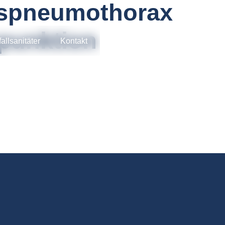
spneumothorax
spunktion
allsanitäter
Kontakt