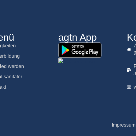
enü
agtn App
K
gkeiten
Z
erbildung
lied werden
P
llsanitäter
akt
Impressum