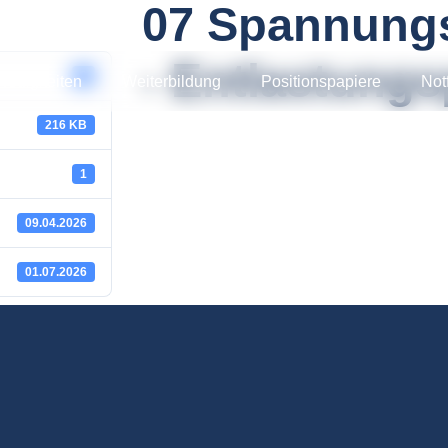
07 Spannung
- Entlastung
8
Neuigkeiten
Weiterbildung
Positionspapiere
Notf
216 KB
1
09.04.2026
01.07.2026