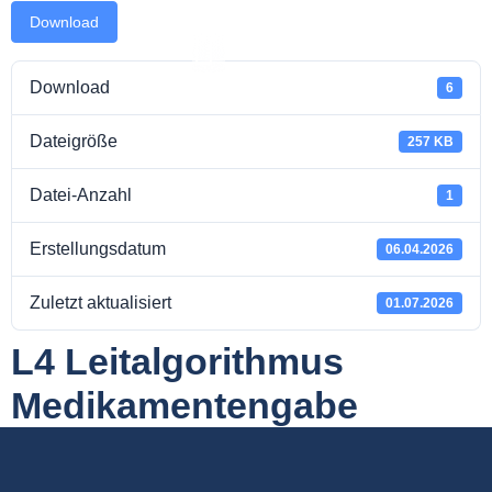
Download
Download
6
Dateigröße
takt
257 KB
Datei-Anzahl
1
Erstellungsdatum
06.04.2026
Zuletzt aktualisiert
01.07.2026
L4 Leitalgorithmus
Medikamentengabe