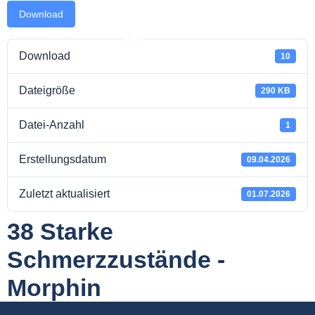
Download
Download
10
Dateigröße
takt
290 KB
Datei-Anzahl
1
Erstellungsdatum
09.04.2026
Zuletzt aktualisiert
01.07.2026
38 Starke
Schmerzzustände -
Morphin