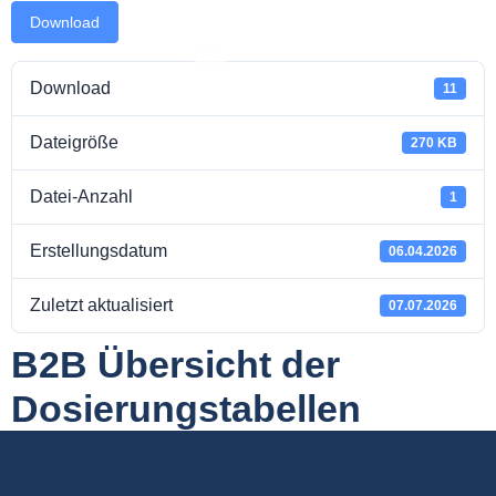
Download
Download
11
Dateigröße
takt
270 KB
Datei-Anzahl
1
Erstellungsdatum
06.04.2026
Zuletzt aktualisiert
07.07.2026
B2B Übersicht der
Dosierungstabellen