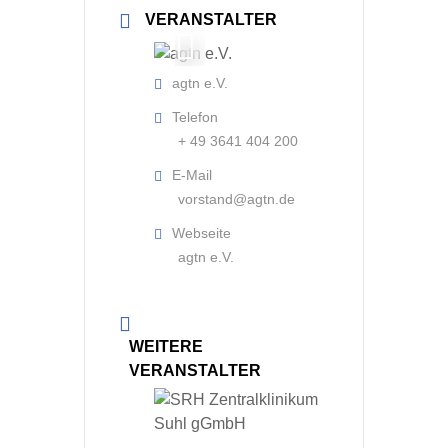
VERANSTALTER
agtn e.V.
Telefon
takt
+ 49 3641 404 200
E-Mail
vorstand@agtn.de
Webseite
agtn e.V.
WEITERE
VERANSTALTER