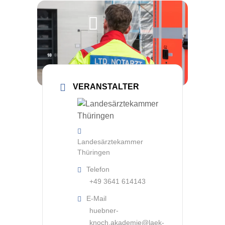
takt
VERANSTALTER
Landesärztekammer
Thüringen
Telefon
+49 3641 614143
E-Mail
huebner-
knoch.akademie@laek-