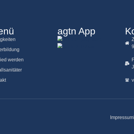
enü
agtn App
K
gkeiten
Z
erbildung
lied werden
P
llsanitäter
akt
Impressum