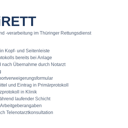
iRETT
d -verarbeitung im Thüringer Rettungsdienst
 Kopf- und Seitenleiste
otokolls bereits bei Anlage
ild nach Übernahme durch Notarzt
g
portverweigerungsformular
ttel und Eintrag in Primärprotokoll
protokoll in Klinik
hrend laufender Schicht
r Arbeitgeberangaben
h Telenotarztkonsultation