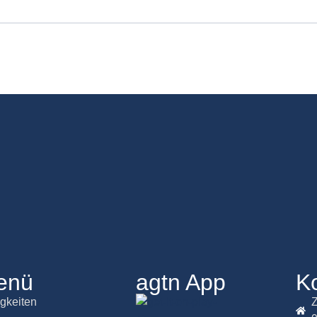
enü
agtn App
K
gkeiten
Z