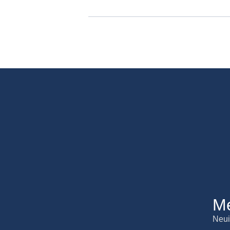
M
Neui