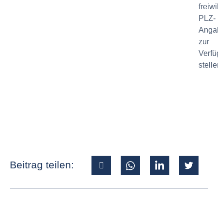
freiwi
PLZ-
Anga
zur
Verf
stell
Beitrag teilen: